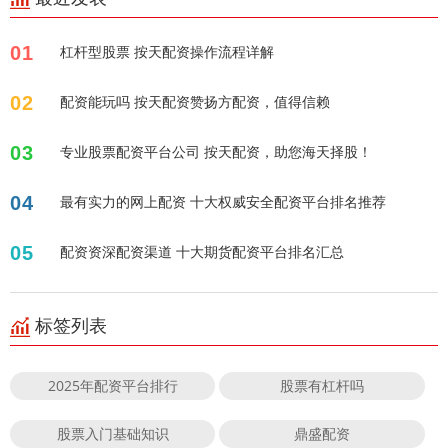
01
杠杆型股票 按天配资操作流程详解
02
配资能玩吗 按天配资赞扬方配资，值得信赖
03
专业股票配资平台公司 按天配资，助您海天择股！
04
最有实力的网上配资 十大权威安全配资平台排名推荐
05
配资资深配资渠道 十大期货配资平台排名汇总
标签列表
2025年配资平台排行
股票有杠杆吗
股票入门基础知识
鼎盛配资