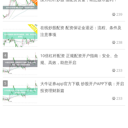
239
在线炒股配资 配资保证金退还：流程、条件及
注意事项
238
4
10倍杠杆配资 正规配资开户指南：安全、合
规、高效，助您开启
233
5
大牛证券app官方下载 炒股开户APP下载：开启
投资理财新篇
233