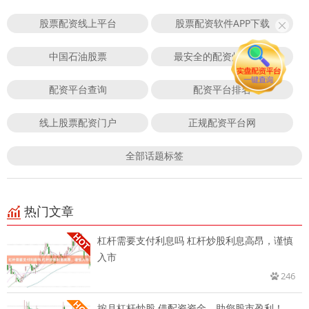
股票配资线上平台
股票配资软件APP下载
中国石油股票
最安全的配资炒股平台
配资平台查询
配资平台排名
线上股票配资门户
正规配资平台网
全部话题标签
热门文章
杠杆需要支付利息吗 杠杆炒股利息高昂，谨慎
入市
246
按月杠杆炒股 借配资资金，助您股市盈利！