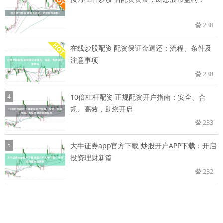
238
在线炒股配资 配资保证金退还：流程、条件及
注意事项
238
4
10倍杠杆配资 正规配资开户指南：安全、合
规、高效，助您开启
233
5
大牛证券app官方下载 炒股开户APP下载：开启
投资理财新篇
232