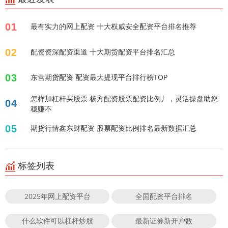
01
最有实力的网上配资 十大权威安全配资平台排名推荐
02
配资资深配资渠道 十大期货配资平台排名汇总
03
东营期货配资 配资最大提现平台排行榜TOP
怎样加杠杆买股票 杨方配资股票配资比例丿，灵活操盘助您
04
稳赚不
05
期货行情鑫东财配资 股票配资比例排名最新数据汇总
标签列表
2025年网上配资平台
全国配资平台排名
什么软件可以杠杆炒股
最新证券新开户数