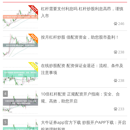
杠杆需要支付利息吗 杠杆炒股利息高昂，谨慎
入市
246
按月杠杆炒股 借配资资金，助您股市盈利！
238
在线炒股配资 配资保证金退还：流程、条件及
注意事项
238
4
10倍杠杆配资 正规配资开户指南：安全、合
规、高效，助您开启
233
5
大牛证券app官方下载 炒股开户APP下载：开启
投资理财新篇