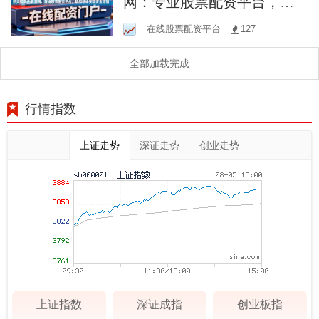
网：专业股票配资平台，助
您轻松实现资金增值！
在线股票配资平台
127
全部加载完成
行情指数
上证走势
深证走势
创业走势
上证指数
深证成指
创业板指