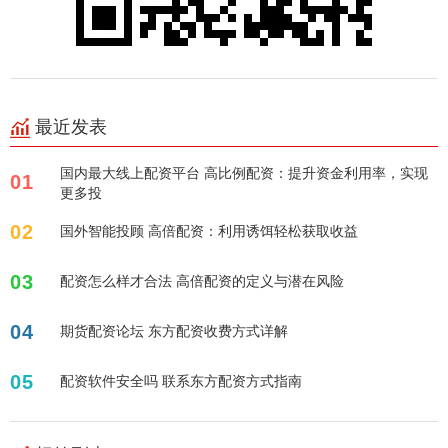
最近发表
国内最大线上配资平台 高比例配资：提升资金利用率，实现
01
更多投
02
国外智能投顾 高倍配资：利用诱饵轻松获取收益
03
配资怎么样才合法 高倍配资的定义与潜在风险
04
期货配资论坛 东方配资收费方式详解
05
配资软件安全吗 联系东方配资方式指南