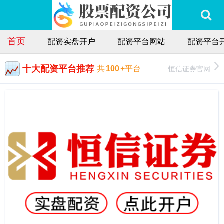
首页
配资实盘开户
配资平台网站
配资平台
十大配资平台推荐
恒信证券官网
共
100
+平台