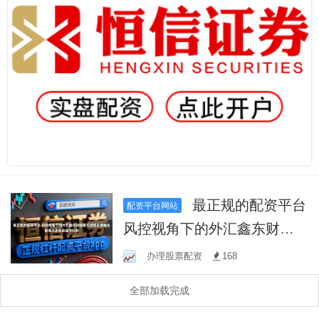
最正规的配资平台
配资平台网站
风控视角下的外汇鑫东财配
资风控规则参数化管理从多
办理股票配资
168
轮复盘中归纳
全部加载完成